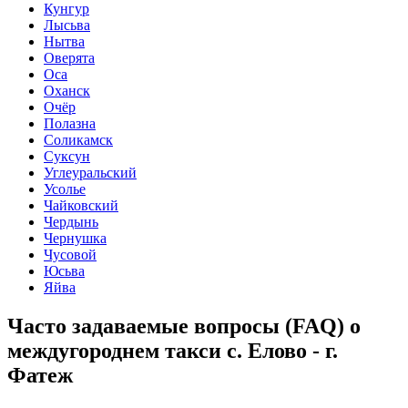
Кунгур
Лысьва
Нытва
Оверята
Оса
Оханск
Очёр
Полазна
Соликамск
Суксун
Углеуральский
Усолье
Чайковский
Чердынь
Чернушка
Чусовой
Юсьва
Яйва
Часто задаваемые вопросы (FAQ) о
междугороднем такси с. Елово - г.
Фатеж