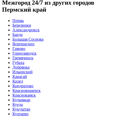
Межгород 24/7 из других городов
Пермский край
Пермь
Березники
Александровск
Барда
Большая Соснова
Верещагино
Гамово
Горнозаводск
Гремячинск
Губаха
Добрянка
Ильинский
Карагай
Кизел
Кондратово
Красновишерск
Краснокамск
Кудымкар
Куеда
Кукуштан
Култаево