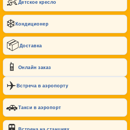
👶
Детское кресло
❄️
Кондиционер
📦
Доставка
📱
Онлайн заказ
✈️
Встреча в аэропорту
🚗
Такси в аэропорт
🚆
Встреча на станциях