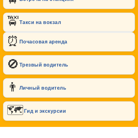
🚖
Такси на вокзал
⏰
Почасовая аренда
🚫
Трезвый водитель
👨
Личный водитель
🗺️
Гид и экскурсии