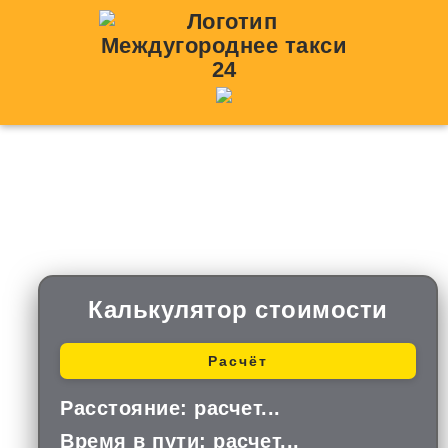
Такси Елово —
Долгодеревенское
Калькулятор стоимости
Расчёт
Расстояние:
расчет...
Время в пути:
расчет...