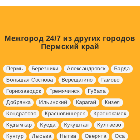
Межгород 24/7 из других городов
Пермский край
Пермь
Березники
Александровск
Барда
Большая Соснова
Верещагино
Гамово
Горнозаводск
Гремячинск
Губаха
Добрянка
Ильинский
Карагай
Кизел
Кондратово
Красновишерск
Краснокамск
Кудымкар
Куеда
Кукуштан
Култаево
Кунгур
Лысьва
Нытва
Оверята
Оса