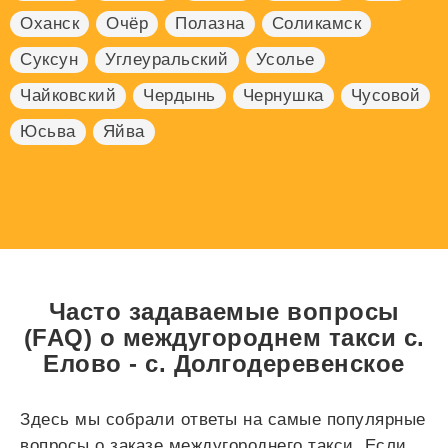
Оханск
Очёр
Полазна
Соликамск
Суксун
Углеуральский
Усолье
Чайковский
Чердынь
Чернушка
Чусовой
Юсьва
Яйва
Часто задаваемые вопросы
(FAQ) о междугороднем такси с.
Елово - с. Долгодеревенское
Здесь мы собрали ответы на самые популярные
вопросы о заказе междугороднего такси. Если