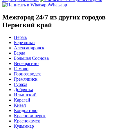
Whatsapp
Межгород 24/7 из других городов
Пермский край
Пермь
Березники
Александровск
Барда
Большая Соснова
Верещагино
Гамово
Горнозаводск
Гремячинск
Губаха
Добрянка
Ильинский
Карагай
Кизел
Кондратово
Красновишерск
Краснокамск
Кудымкар