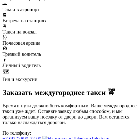
🚗
Такси в аэропорт
🚆
Встреча на станциях
🚖
Такси на вокзал
⏰
Почасовая аренда
🚫
Трезвый водитель
👨
Личный водитель
🗺️
Гид и экскурсии
Заказать междугороднее такси 🚖
Время в пути должно быть комфортным. Ваше междугороднее
такси уже ждет! Оставьте заявку любым способом, и мы
организуем вашу поездку от двери до двери. Вам останется
только наслаждаться дорогой.
По телефону:
+7 (927) 890-72-00
Telegram