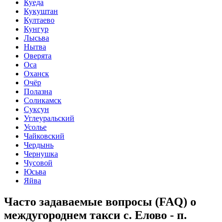
Куеда
Кукуштан
Култаево
Кунгур
Лысьва
Нытва
Оверята
Оса
Оханск
Очёр
Полазна
Соликамск
Суксун
Углеуральский
Усолье
Чайковский
Чердынь
Чернушка
Чусовой
Юсьва
Яйва
Часто задаваемые вопросы (FAQ) о
междугороднем такси с. Елово - п.